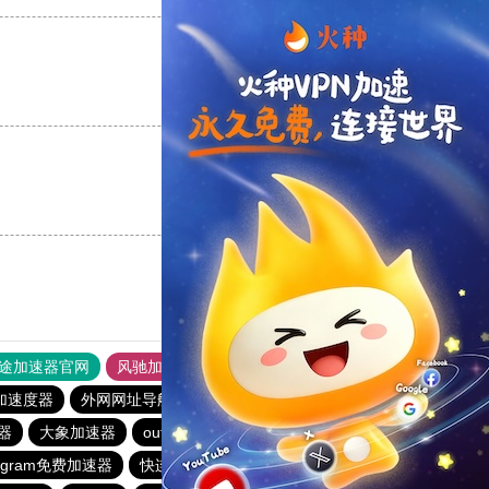
支持
[0]
反对
[0]
支持
[0]
反对
[0]
途加速器官网
风驰加速器
旋风加速器
加速度器
外网网址导航
软件中心
雷霆加速
狂飙加速器
器
大象加速器
outline
快柠檬加速器
雷霆vqn加速官网
tagram免费加速器
快连加速器app
雷霆每天免费2小时加速